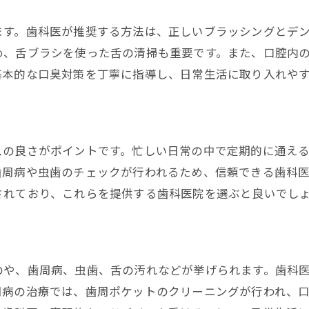
歯科専門家が薦める口臭改善のテクニック
ます。歯科医が推奨する方法は、正しいブラッシングとデ
口臭改善のための歯科的提案
め、舌ブラシを使った舌の清掃も重要です。また、口腔内
歯科が提供する口臭対策の最新情報
基本的な口臭対策を丁寧に指導し、日常生活に取り入れや
口臭改善を叶える歯科の役割
歯科での口臭治療の実際と効果
口臭改善に役立つ歯科の知識
スの良さがポイントです。忙しい日常の中で定期的に通え
新宿の歯科で安心の口臭ケア
歯周病や虫歯のチェックが行われるため、信頼できる歯科
新宿の歯科で受ける口臭ケアとは
されており、これらを提供する歯科医院を選ぶと良いでし
安心して通える歯科の口臭対策
口臭を防ぐための歯科の選び方
新宿で口臭ケアを受けるメリット
のや、歯周病、虫歯、舌の汚れなどが挙げられます。歯科
歯科での口臭ケアの流れと効果
周病の治療では、歯周ポケットのクリーニングが行われ、
口臭ケアを実現する歯科の特徴