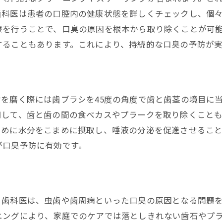
口臭を改善するための歯科アプローチ
歯科医は患者の口腔内の健康状態を詳しくチェックし、個
歯科プロから学ぶ口臭予防のテクニック
療を行うことで、口臭の原因を根本から取り除くことが可
歯科のプロが教える口臭ケアの実践法
することもあります。これにより、持続的な口臭の予防が実
を磨く際には歯ブラシを45度の角度で歯と歯茎の境目に
用して、歯と歯の間の食べカスやプラークを取り除くこと
ために水分をこまめに摂取し、唾液の分泌を促進させるこ
が口臭予防に有効です。
。歯科医は、虫歯や歯周病といった口臭の原因となる問題
ニングにより、家庭でのケアでは落としきれない歯石やプ