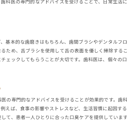
。歯科医の専門的なアドバイスを受けることで、日常生活
口臭を防ぐ最新歯科ケア方法
最新の歯科ケアで口臭予防を実現
口臭予防に効果的な歯科ケア法
歯科での最新口臭ケア技術を紹介
ず、基本的な歯磨きはもちろん、歯間ブラシやデンタルフ
最新の歯科ケアで口臭に挑む
なるため、舌ブラシを使用して舌の表面を優しく掃除する
口臭を防ぐための歯科ケアアップデート
にチェックしてもらうことが大切です。歯科医は、個々の
最新歯科ケアで安心の口臭対策
お問い合わせ・ご相談はこちら
お問い合わせ・ご相談はこちら
新宿駅周辺の歯科で口臭相談
め
新宿駅周辺の歯科での口臭相談の流れ
歯科での口臭相談の重要ポイント
科医の専門的なアドバイスを受けることが効果的です。歯
。例えば、食事の影響やストレスなど、生活習慣に起因する
新宿の歯科で口臭の悩みを解決
使して、患者一人ひとりに合った口臭ケアを提供していま
歯科での口臭相談がもたらす安心感