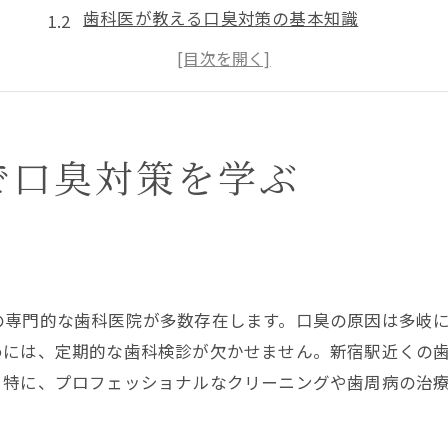
歯科医が教える口臭対策の基本知識
新宿駅での歯科選びと口臭対策の要点
口臭の原因と歯科での改善策紹介
歯科が推奨する日常的な口臭予防法
口臭ケアを学ぶための歯科訪問のすすめ
で口臭対策を学ぶ
口臭予防の秘訣を歯科医が解説
歯科医が語る口臭予防の最適な方法
口臭に効く歯科的アプローチの紹介
歯科医が推奨する口臭予防の習慣
の専門的な歯科医院が多数存在します。口臭の原因は多岐
口臭予防のための歯科医のアドバイス
めには、定期的な歯科検診が欠かせません。新宿駅近くの
歯科による口臭リスクの管理法
。特に、プロフェッショナルなクリーニングや歯周病の治
口臭を防ぐための歯科医の見解
歯科専門家が教える口臭改善法