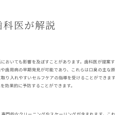
口臭相談を通じた歯科の役割
歯科での口臭相談と対策の流れ
歯科医が勧める口臭予防策
歯科医が解説
歯科医が推奨する口臭予防の実践法
口臭を防ぐための歯科医の提案
歯科医が教える口臭予防のポイント
歯科医の視点で見る口臭予防策
活においても影響を及ぼすことがあります。歯科医が提案
口臭予防に必要な歯科的アドバイス
歯や歯周病の早期発見が可能であり、これらは口臭の主な
歯科医が勧める口臭対策の重要性
に取り入れやすいセルフケアの指導を受けることができま
口臭に効く歯科のプロのアドバイス
臭を効果的に予防することができます。
歯科プロが教える口臭対策の秘訣
口臭改善に役立つ歯科のアドバイス
歯科プロによる口臭対策の心得
、専門的なクリーニングやスケーリングが含まれます。こ