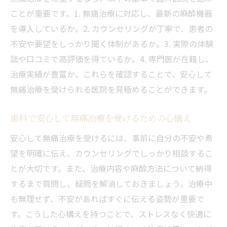
説
ことが重要です。1. 無痛治療に対応し、最新の麻酔機器
無痛治療を選ぶならどんな歯科が安心？
を導入しているか。2. カウンセリングが丁寧で、患者の
歯科無痛治療で信頼できる医院の特徴とは
不安や要望をしっかり聞く体制があるか。3. 実際の体験
歯科の無痛治療が得意な医院の選び方
談や口コミで高評価を得ているか。4. 専門医が在籍し、
無痛治療対応の歯科医院に求められる配慮
治療実績が豊富か。これらを確認することで、安心して
無痛治療を受けられる医院を見極めることができます。
歯科無痛治療で安心を得る医院選びのポイ
ント
歯科で安心して無痛治療を受けるための心構え
歯科で無痛治療を選ぶ際の確認事項まとめ
安心して無痛治療を受けるには、事前に自分の不安や希
安心して無痛歯科治療を任せられる医院と
望を明確に伝え、カウンセリングでしっかり相談するこ
は
とが大切です。また、治療内容や麻酔方法について納得
ボロボロの歯も無痛で治したい方へ
するまで質問し、疑問を解消しておきましょう。治療中
歯科の無痛治療でボロボロの歯も安心ケア
も無理せず、不安があればすぐに伝える姿勢が重要で
経済的負担を抑える歯科の無痛治療法とは
す。こうした心構えを持つことで、ストレスなく快適に
歯科で費用を抑えつつ無痛治療を受けるコ