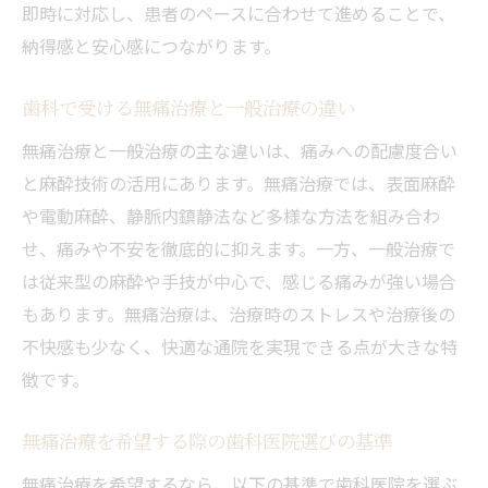
即時に対応し、患者のペースに合わせて進めることで、
肢
納得感と安心感につながります。
歯科で無痛治療費を賢く比較するポイント
無痛歯科治療と費用面の安心を両立させる
歯科で受ける無痛治療と一般治療の違い
方法
無痛治療と一般治療の主な違いは、痛みへの配慮度合い
口コミで話題の無痛歯科体験談を紹介
と麻酔技術の活用にあります。無痛治療では、表面麻酔
歯科無痛治療の口コミでよくある評判を分
や電動麻酔、静脈内鎮静法など多様な方法を組み合わ
析
せ、痛みや不安を徹底的に抑えます。一方、一般治療で
は従来型の麻酔や手技が中心で、感じる痛みが強い場合
歯科で実際に無痛治療を体験した人の声
もあります。無痛治療は、治療時のストレスや治療後の
口コミを活用した歯科の無痛治療選び方
不快感も少なく、快適な通院を実現できる点が大きな特
歯科の口コミから見る無痛治療の満足度と
徴です。
は
体験談に学ぶ歯科の無痛治療のメリット
無痛治療を希望する際の歯科医院選びの基準
無痛歯科治療の口コミでわかるポイント解
無痛治療を希望するなら、以下の基準で歯科医院を選ぶ