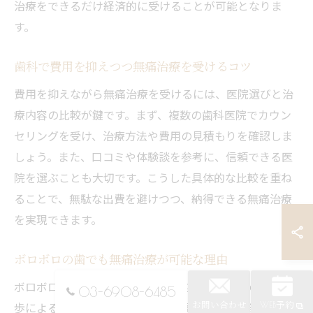
治療をできるだけ経済的に受けることが可能となりま
す。
歯科で費用を抑えつつ無痛治療を受けるコツ
費用を抑えながら無痛治療を受けるには、医院選びと治
療内容の比較が鍵です。まず、複数の歯科医院でカウン
セリングを受け、治療方法や費用の見積もりを確認しま
しょう。また、口コミや体験談を参考に、信頼できる医
院を選ぶことも大切です。こうした具体的な比較を重ね
ることで、無駄な出費を避けつつ、納得できる無痛治療
を実現できます。
ボロボロの歯でも無痛治療が可能な理由
ボロボロの歯でも無痛治療が可能なのは、歯科の技術進
03-6908-6485
歩によるものです。麻酔技術の発展により、患部への痛
お問い合わせ
WEB予約