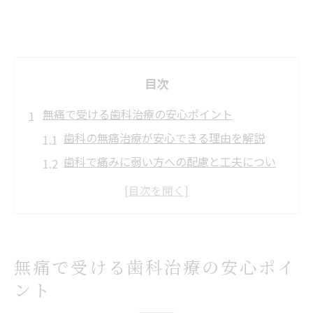
目次
無痛で受ける歯科治療の安心ポイント
歯科の無痛治療が安心できる理由を解説
歯科で痛みに弱い方への配慮と工夫につい
て
無痛歯科治療の流れとカウンセリングの重
要性
歯科で受ける無痛治療と一般治療の違い
無痛で受ける歯科治療の安心ポイ
無痛治療を希望する際の歯科医院選びの基
ント
準