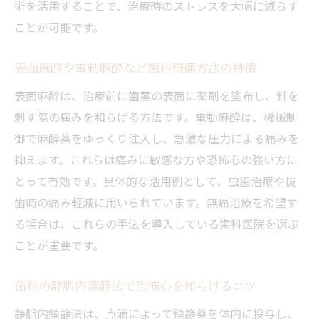
術を活用することで、治療時のストレスを大幅に減らす
め
ことが可能です。
歯科無痛治療で快適な毎日をサポートする
方法
表面麻酔や電動麻酔など歯科無痛方法の特徴
歯科の無痛治療が健康維持に役立つポイン
表面麻酔は、治療前に歯茎の表面に薬剤を塗布し、針を
ト
刺す際の痛みを和らげる方法です。電動麻酔は、機械制
御で麻酔薬をゆっくり注入し、急激な圧力による痛みを
抑えます。これらは痛みに敏感な方や恐怖心の強い方に
とって有効です。具体的な活用例として、虫歯治療や抜
歯時の痛み軽減に用いられています。無痛治療を希望す
る場合は、これらの手法を導入している歯科医院を選ぶ
ことが重要です。
歯科の静脈内鎮静法で恐怖心を和らげるコツ
静脈内鎮静法は、点滴によって鎮静薬を体内に投与し、