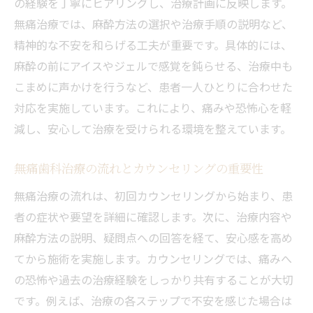
の経験を丁寧にヒアリングし、治療計画に反映します。
歯科の進化した無痛治療法で不安を軽減
無痛治療では、麻酔方法の選択や治療手順の説明など、
歯科で無痛治療を受けた体験談のポイント
精神的な不安を和らげる工夫が重要です。具体的には、
歯科の新技術導入で痛みや恐怖をどう減ら
麻酔の前にアイスやジェルで感覚を鈍らせる、治療中も
すか
こまめに声かけを行うなど、患者一人ひとりに合わせた
歯科で不安を感じやすい方への無痛治療対
対応を実施しています。これにより、痛みや恐怖心を軽
応
減し、安心して治療を受けられる環境を整えています。
最新の無痛歯科治療が安心な理由を解説
無痛歯科治療の流れとカウンセリングの重要性
歯科で快適に治療を受けるための事前準備
無痛治療の流れは、初回カウンセリングから始まり、患
費用や保険適用も安心の無痛歯科とは
者の症状や要望を詳細に確認します。次に、治療内容や
歯科の無痛治療にかかる費用の目安を解説
麻酔方法の説明、疑問点への回答を経て、安心感を高め
歯科で無痛治療は保険適用されるか調べよ
てから施術を実施します。カウンセリングでは、痛みへ
う
の恐怖や過去の治療経験をしっかり共有することが大切
歯科の無痛治療と費用負担を抑えるコツ
です。例えば、治療の各ステップで不安を感じた場合は
経済的な負担を抑えた無痛歯科治療の選択