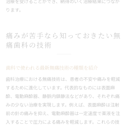
治療を受けることができ、納得のいく治療結果につなが
ツ
ります。
ボロボロの歯でも無痛治療が可能な理由
歯科の無痛治療で長時間治療も怖くない方
法
痛みが苦手なら知っておきたい無
お金がない方のための無痛歯科治療相談ガ
痛歯科の技術
イド
無痛歯科治療で快適な口腔ケアを実現
歯科で使われる最新無痛技術の種類を紹介
歯科の無痛治療で口腔ケアが続けやすくな
歯科治療における無痛技術は、患者の不安や痛みを軽減
る理由
するために進化しています。代表的なものには表面麻
無痛歯科治療後のセルフケアと予防の大切
酔、電動麻酔器、静脈内鎮静法などがあり、それぞれ痛
さ
みの少ない治療を実現します。例えば、表面麻酔は注射
歯科で無痛治療を受けた後の口腔環境改善
前の針の痛みを抑え、電動麻酔器は一定速度で薬液を注
策
入することで圧力による痛みを軽減します。これらの技
無痛治療を活用した歯科の定期ケアのすす