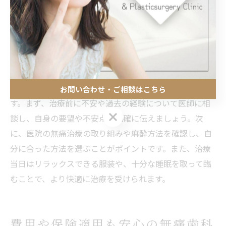
安全性を維持できます。また、治療前後のフォローやア
フターケアも充実しているため、初めての方でも安心し
て治療を受けられるのが特長です。
歯科で快適に治療を受けるための事前準備
快適に無痛治療を受けるためには、事前の準備が大切で
お問い合わせ・ご相談はこちら
す。まず、治療前に不安や過去の経験について医師に相
お問い合わせ・ご相談はこちら
談し、自身の要望や不安点を明確に伝えましょう。次
に、医院の無痛治療の取り組みや麻酔方法を確認し、自
分に合った方法を選ぶことがポイントです。また、治療
当日はリラックスできる服装や、十分な睡眠を取って臨
むことで、より快適に治療を受けられます。
費用や保険適用も安心の無痛歯科