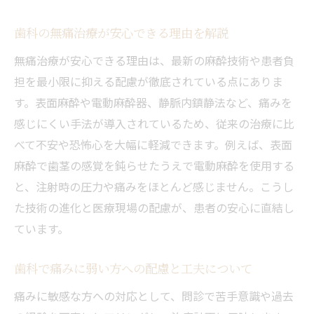
歯科で安心して無痛治療を受けるための心
構え
歯科の無痛治療が安心できる理由を解説
痛みが苦手なら知っておきたい無痛歯科の技術
無痛治療が安心できる理由は、最新の麻酔技術や患者負
歯科で使われる最新無痛技術の種類を紹介
担を最小限に抑える配慮が徹底されている点にありま
表面麻酔や電動麻酔など歯科無痛方法の特
す。表面麻酔や電動麻酔器、静脈内鎮静法など、痛みを
徴
感じにくい手法が導入されているため、従来の治療に比
歯科の静脈内鎮静法で恐怖心を和らげるコ
べて不安や恐怖心を大幅に軽減できます。例えば、表面
ツ
麻酔で歯茎の感覚を鈍らせたうえで電動麻酔を使用する
と、注射時の圧力や痛みをほとんど感じません。こうし
歯科治療で注射の痛みを軽減する工夫とは
た技術の進化と医療現場の配慮が、患者の安心に直結し
痛みに弱い方に適した歯科無痛治療の選び
ています。
方
歯科で安全に無痛治療を受けるための注意
歯科で痛みに弱い方への配慮と工夫について
点
痛みに敏感な方への対応として、問診で苦手意識や過去
新しい無痛治療法で歯医者の不安を解消