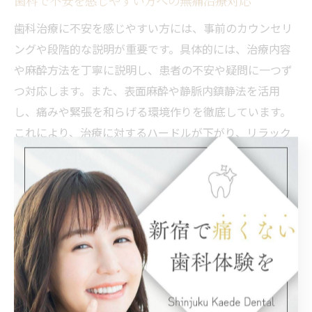
歯科で不安を感じやすい方への無痛治療対応
歯科治療に不安を感じやすい方には、事前のカウンセリ
ングや段階的な説明が重要です。具体的には、治療内容
や麻酔方法を丁寧に説明し、患者の不安や疑問に一つず
つ対応します。また、表面麻酔や静脈内鎮静法を活用
し、痛みや緊張を和らげる環境作りを徹底しています。
これにより、治療に対するハードルが下がり、リラック
スして受診できるようになります。
最新の無痛歯科治療が安心な理由を解説
最新の無痛歯科治療が安心できる理由は、科学的根拠に
基づく麻酔技術と、患者ごとの体質や希望に合わせたき
め細やかな対応にあります。例えば、電動麻酔器や静脈
内鎮静法は、専門的なトレーニングを受けた歯科医師が
慎重に実施するため、リスクを最小限に抑えながら高い