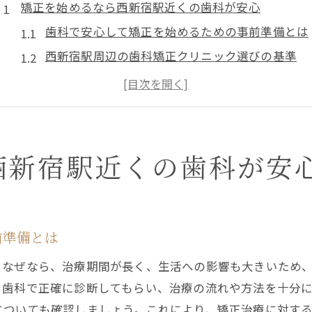
矯正を始めるなら西新宿駅近くの歯科が安心
歯科で安心して矯正を始めるための事前準備とは
西新宿駅周辺の歯科矯正クリニック選びの基準
通いやすい歯科矯正のメリットと特徴を徹底解説
口コミで選ぶ信頼できる歯科の矯正治療ポイント
歯科で相談しやすい雰囲気を見極めるコツ
初めての矯正でも安心な歯科サポート体制を紹介
西新宿駅近くの歯科が安
理想の歯並びへ導く歯科矯正の選び方
歯科で理想の歯並びを実現する矯正方法の違い
自分に合った歯科矯正の種類と特徴を比較
前準備とは
歯科で人気の目立たない矯正治療の選び方
。なぜなら、治療期間が長く、生活への影響も大きいため
歯科矯正で重視すべき治療期間と通院頻度
を歯科で正確に診断してもらい、治療の流れや方法を十分
専門医がいる歯科矯正クリニックの見極め方
についても確認しましょう。これにより、矯正治療に対す