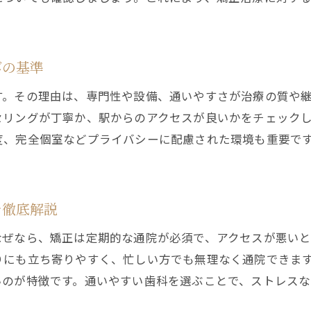
歯科で納得できる矯正カウンセリングのポイント
西新宿駅周辺で通いやすい矯正治療の特徴
歯科で通いやすい矯正クリニックの設備と環境
びの基準
駅近くの歯科矯正は忙しい方におすすめの理由
す。その理由は、専門性や設備、通いやすさが治療の質や
歯科で夜間診療や土日対応がある矯正治療の魅力
セリングが丁寧か、駅からのアクセスが良いかをチェック
予約しやすい歯科クリニックの選び方と注意点
度、完全個室などプライバシーに配慮された環境も重要で
歯科矯正でストレスなく通院を続けるコツ
西新宿駅周辺の歯科矯正口コミ情報の読み方
目立たない矯正方法も充実した歯科治療とは
を徹底解説
歯科で受けられる目立たない矯正治療の種類
なぜなら、矯正は定期的な通院が必須で、アクセスが悪い
マウスピース矯正を歯科で選ぶメリットと注意点
りにも立ち寄りやすく、忙しい方でも無理なく通院できま
歯科で目立たない矯正治療を受ける流れの解説
いのが特徴です。通いやすい歯科を選ぶことで、ストレスな
見た目に配慮した歯科矯正の選択肢を比べる