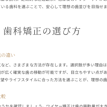
ている歯科を選ぶことで、安心して理想の歯並びを目指せ
歯科で効率よく治療を進めるスケジュール例
歯科矯正で無理なく通えるサポート体制とは
忙しい方が選ぶ歯科の矯正治療体験談を紹介
く歯科矯正の選び方
信頼できる歯科で矯正治療を受けるコツ
専門性が高い歯科矯正クリニックの見分け方
カウンセリングが丁寧な歯科を選ぶポイント
法の違い
歯科で安心して矯正を任せるためのチェック項目
正など、さまざまな方法が存在します。選択肢が多い理由
治療実績が豊富な歯科クリニックの特徴とは
囲が広く確実な歯の移動が可能ですが、目立ちやすい点が
歯科矯正の口コミや評価を活用する方法
希望やライフスタイルに合った方法を選ぶことが、理想の
信頼できる歯科と長く付き合うための工夫
アフターケアも安心な矯正歯科の選び方
比較
アフターケアが充実した歯科矯正の特徴とは
合うかを確認しましょう。ワイヤー矯正は歯の移動量が大