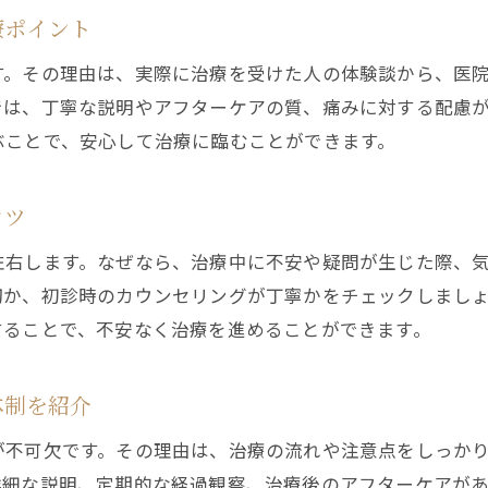
歯科での矯正費用や治療期間の目安について
療ポイント
目立たない歯科矯正の口コミや体験談の活用法
す。その理由は、実際に治療を受けた人の体験談から、医
歯科矯正の疑問や不安を解消するポイント
では、丁寧な説明やアフターケアの質、痛みに対する配慮
ぶことで、安心して治療に臨むことができます。
歯科矯正の痛みや違和感を和らげる工夫とは
歯科でよくある矯正治療の質問と丁寧な解説
矯正中のトラブル時の歯科対応について知る
コツ
歯科スタッフのサポート体制と安心感の理由
左右します。なぜなら、治療中に不安や疑問が生じた際、
歯科矯正のアフターケアや定期検診の重要性
切か、初診時のカウンセリングが丁寧かをチェックしまし
お問い合わせ・ご相談はこちら
お問い合わせ・ご相談はこちら
することで、不安なく治療を進めることができます。
歯科で不安を解消する相談時のポイント紹介
忙しい方にうれしい通院しやすい歯科の魅力
体制を紹介
歯科で時短できる矯正治療プランの特徴
予約やアクセス良好な歯科クリニックの利点
が不可欠です。その理由は、治療の流れや注意点をしっか
詳細な説明、定期的な経過観察、治療後のアフターケアが
通勤帰りにも便利な歯科矯正の通院方法