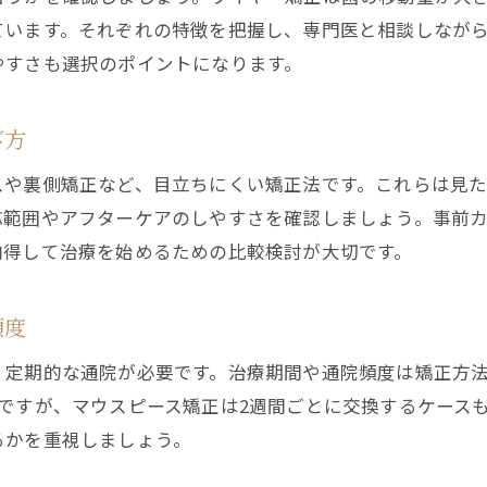
歯科で矯正後も安心できるサポート内容を解説
ています。それぞれの特徴を把握し、専門医と相談しなが
歯科矯正後の定期チェックとケアの重要性
やすさも選択のポイントになります。
歯科で長期的にサポートを受けるメリット
矯正後に相談できる歯科選びのポイント
び方
歯科でトラブル予防するアフターケア体制とは
スや裏側矯正など、目立ちにくい矯正法です。これらは見
応範囲やアフターケアのしやすさを確認しましょう。事前
納得して治療を始めるための比較検討が大切です。
頻度
、定期的な通院が必要です。治療期間や通院頻度は矯正方
ですが、マウスピース矯正は2週間ごとに交換するケース
るかを重視しましょう。