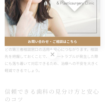
対応や説明の違いを比較できます。例えば、ある医院で
は治療リスクの説明が詳細だったのに対し、別の医院で
は費用面に重点を置いて説明するなど、医院ごとの特色
も見えてきます。これにより、自分に合った医院を見極
めやすくなります。
お問い合わせ・ご相談はこちら
さらに、国民生活センターや消費者センター、弁護士な
どの第三者相談窓口の活用も安心につながります。相談
お問い合わせ・ご相談はこちら
先を把握しておくことで、万が一トラブルが発生した際
にも落ち着いて対応できるため、治療への不安を大きく
軽減できるでしょう。
信頼できる歯科の見分け方と安心
のコツ