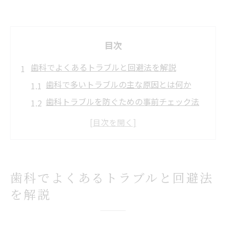
目次
歯科でよくあるトラブルと回避法を解説
歯科で多いトラブルの主な原因とは何か
歯科トラブルを防ぐための事前チェック法
口コミやSNSで語られる歯科トラブル実例
治療ミスや返金で揉める歯科トラブル対策
歯医者トラブルに強い相談窓口の選び方
治療前の確認で歯科トラブルを防ごう
歯科でよくあるトラブルと回避法
歯科治療前に知るべき確認ポイントを解説
を解説
契約前に歯科トラブルを防ぐ説明の重要性
治療内容や費用説明で避ける歯科トラブル