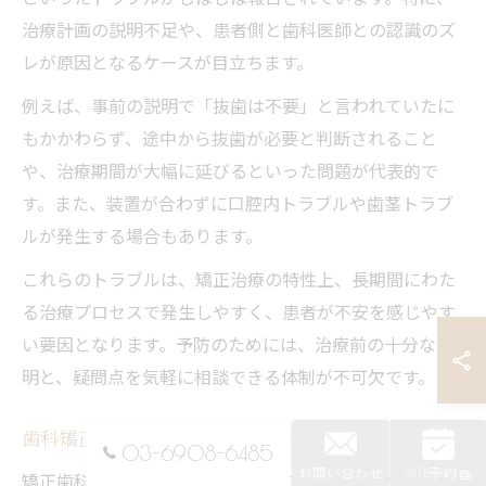
治療計画の説明不足や、患者側と歯科医師との認識のズ
レが原因となるケースが目立ちます。
例えば、事前の説明で「抜歯は不要」と言われていたに
もかかわらず、途中から抜歯が必要と判断されること
や、治療期間が大幅に延びるといった問題が代表的で
す。また、装置が合わずに口腔内トラブルや歯茎トラブ
ルが発生する場合もあります。
これらのトラブルは、矯正治療の特性上、長期間にわた
る治療プロセスで発生しやすく、患者が不安を感じやす
い要因となります。予防のためには、治療前の十分な説
明と、疑問点を気軽に相談できる体制が不可欠です。
歯科矯正トラブルを未然に防ぐ具体策
03-6908-6485
お問い合わせ
WEB予約
矯正歯科でのトラブルを防ぐためには、いくつかの具体