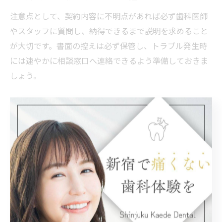
注意点として、契約内容に不明点があれば必ず歯科医師
やスタッフに質問し、納得できるまで説明を求めること
が大切です。書面の控えは必ず保管し、トラブル発生時
には速やかに相談窓口へ連絡できるよう準備しておきま
しょう。
歯科治療の事前相談が安心につながる理由
歯科トラブルを未然に防ぐためには、治療前の事前相談
が非常に重要です。事前相談では、自身の症状や治療に
対する不安、費用面の疑問を率直に伝えることで、適切
な治療計画やリスク説明を受けられます。特に初めての
治療や高額治療を検討している場合は、専門スタッフに
よるカウンセリングの有無も安心材料になります。
また、複数の歯科医院で相談を受けることで、各医院の