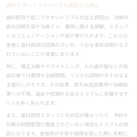
歯科で多いトラブルの主な原因とは何か
書面で確認する歯科契約の注意点とリスク
歯科医院で起こりやすいトラブルの主な原因は、治療内
歯科治療の事前相談が安心につながる理由
容の説明不足や治療ミス、費用に関する誤解、スタッフ
信頼できる歯科の見分け方と安心のコツ
とのコミュニケーション不足が挙げられます。これらは
歯科選びで失敗しない見極めポイントとは
患者と歯科医師の認識のズレや、十分な事前説明がなさ
ダメな歯科医院を見抜くためのチェック法
れていないことが背景にあります。
歯科の口コミ情報を活用する際の注意点
特に、矯正治療やホワイトニング、入れ歯作製などの自
安心して相談できる歯科の特徴と判断基準
由診療では費用や治療期間、リスクの説明が不十分なま
医師とのコミュニケーションで信頼度を確
ま進行しがちです。その結果、思わぬ追加費用や治療結
認
果への不満、返金や慰謝料を巡るトラブルに発展するケ
不安を感じたときの歯科トラブル相談先
ースも多く見られます。
歯科トラブルの相談窓口と利用方法の基本
また、歯科医院スタッフとの対応が悪かったり、予約や
国民生活センターで歯科トラブルを相談
診療の時間管理が徹底されていない場合もトラブルの原
弁護士や消費者センターの活用と注意点
因となります。患者側が不安や疑問を感じた際に気軽に