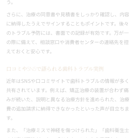
歯科の返金や慰謝料に強い相談先の選び方
う。
治療ミス時に知っておきたい歯科の権利
さらに、治療の同意書や見積書をしっかり確認し、内容
に納得したうえでサインすることもポイントです。後々
のトラブル予防には、書面での記録が有効です。万が一
の際に備えて、相談窓口や消費者センターの連絡先を控
えておくと安心です。
口コミやSNSで語られる歯科トラブル実例
近年はSNSや口コミサイトで歯科トラブルの情報が多く
共有されています。例えば、矯正治療の装置が合わず痛
みが続いた、説明と異なる治療方針を進められた、治療
費の追加請求に納得できなかったといった声が目立ちま
す。
また、「治療ミスで神経を傷つけられた」「歯科衛生士