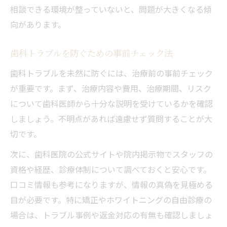
歯科トラブル対応の公的機関を知って安心
相談できる環境が整っていないと、問題が大きくなる傾
向があります。
トラブル時に頼れる歯科相談機関比較
矯正歯科のトラブルに備えるポイント
歯科トラブルを防ぐための事前チェック法
矯正歯科で起こりがちなトラブルの実例
歯科トラブルを未然に防ぐには、治療前の事前チェック
歯科矯正トラブルを未然に防ぐ具体策
が重要です。まず、治療内容や費用、治療期間、リスク
集団訴訟事例から学ぶ歯科トラブル防止
について歯科医師から十分な説明を受けているかを確認
矯正治療前の歯科相談とリスク説明の大切
しましょう。不明点があれば遠慮せず質問することが大
さ
切です。
矯正歯科トラブル時の適切な相談窓口とは
次に、歯科医院の公式サイトや院内掲示物でスタッフの
治療費や返金に関する歯科の注意点
資格や経歴、診療体制について調べておくと安心です。
歯科治療費でトラブルを防ぐ契約の心得
口コミ情報も参考になりますが、情報の真偽を見極める
返金トラブルを避ける歯科の確認事項一覧
目が必要です。特に矯正やホワイトニングの自由診療の
トラブルになりやすい歯科ローンの注意点
場合は、トラブル事例や返金対応の有無も確認しましょ