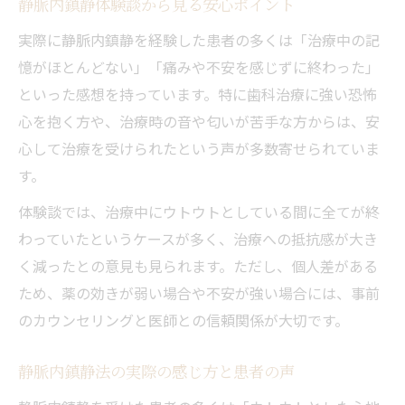
静脈内鎮静体験談から見る安心ポイント
静脈内鎮静と全身麻酔の体験談から学ぶ
実際に静脈内鎮静を経験した患者の多くは「治療中の記
記憶は本当に残る？静脈内鎮静法の現実
憶がほとんどない」「痛みや不安を感じずに終わった」
静脈内鎮静で記憶が残る場合とその理由
といった感想を持っています。特に歯科治療に強い恐怖
静脈内鎮静中の記憶喪失は起こるのか
心を抱く方や、治療時の音や匂いが苦手な方からは、安
静脈内鎮静と記憶の関係を実例で解説
心して治療を受けられたという声が多数寄せられていま
静脈内鎮静で記憶が飛ぶ現象の真相
す。
静脈内鎮静後に体験する記憶の特徴
体験談では、治療中にウトウトとしている間に全てが終
不安軽減に役立つ静脈内鎮静の安心ポイント
わっていたというケースが多く、治療への抵抗感が大き
静脈内鎮静で治療の不安を減らすコツ
く減ったとの意見も見られます。ただし、個人差がある
ため、薬の効きが弱い場合や不安が強い場合には、事前
静脈内鎮静の安心ポイントと安全対策
のカウンセリングと医師との信頼関係が大切です。
静脈内鎮静で不安が軽減される理由
静脈内鎮静を選ぶ際に知りたい安心感
静脈内鎮静法の実際の感じ方と患者の声
静脈内鎮静でリラックスできるポイント