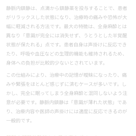
静脈内鎮静は、点滴から鎮静薬を投与することで、患者
静脈内鎮静のリラックス効果が生まれる理
がリラックスした状態になり、治療時の痛みや恐怖が大
由
幅に軽減される方法です。最大の特徴は、全身麻酔とは
治療中の意識と記憶を守る静脈内鎮静の効果
異なり「意識が完全には消失せず、うとうとした半覚醒
静脈内鎮静で治療中の意識を保つ仕組み
状態が保たれる」点です。患者自身は声掛けに反応でき
静脈内鎮静が記憶に与える影響と効果
たり、呼吸や血圧などの生理的機能も維持されるため、
静脈内鎮静の健忘効果とその特徴
身体への負担が比較的少ないとされています。
静脈内鎮静中の意識と記憶の実際の状態
この仕組みにより、治療中の記憶が曖昧になったり、痛
静脈内鎮静で治療の記憶が残る場合とは
みや緊張をほとんど感じずに済むケースが多いです。し
静脈内鎮静と全身麻酔はどう違うのかを解説
かし、完全に眠ってしまう全身麻酔と混同しないよう注
静脈内鎮静と全身麻酔の意識状態の違い
意が必要です。静脈内鎮静は「意識が薄れた状態」であ
静脈内鎮静と全身麻酔のリスク比較
り、治療内容や医師の声掛けには適度に反応できるのが
一般的です。
静脈内鎮静と全身麻酔の特徴と選び方
静脈内鎮静と全身麻酔の適応と安全性