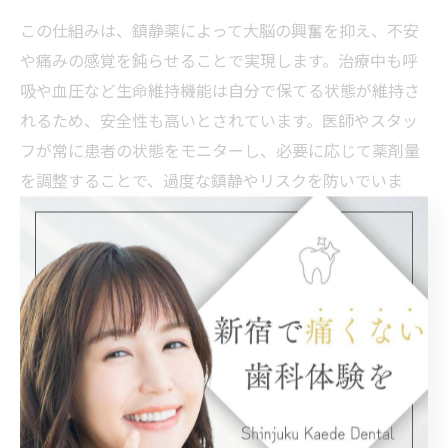
この仕組みは、鎮静薬によって大脳の興奮を抑え、不安
や痛みの感覚を鈍らせることで実現します。治療中も呼
吸や血圧など生命維持機能は自分で保てる状態が維持さ
れるため、安全性も高いとされています。医師やスタッ
フが常に患者の状態をモニターし、必要に応じて薬剤量
を調整することで、過度な鎮静やリスクを防いでいま
す。
例えば、「歯医者の音や匂いが苦手」「過去の治療経験
がトラウマ」といった方が、静脈内鎮静を利用すること
で、ウトウトした状態で治療を終えられたという体験談
も多く報告されています。特にインプラントや長時間の
治療など、緊張が高まりやすい場面で効果的です。
静脈内鎮静が記憶に与える影響と効果