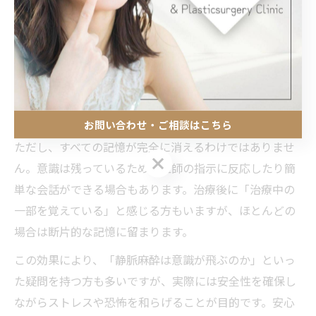
静脈内鎮静は、治療中の不快な記憶を薄れさせる「健忘
効果」が特徴です。これは鎮静薬の作用によるもので、
治療内容や時間の経過をあまり覚えていない、という状
態になることが多いです。恐怖や痛みの経験を最小限に
抑え、次回の受診への抵抗感を軽減する効果も期待でき
ます。
お問い合わせ・ご相談はこちら
ただし、すべての記憶が完全に消えるわけではありませ
お問い合わせ・ご相談はこちら
ん。意識は残っているため、医師の指示に反応したり簡
単な会話ができる場合もあります。治療後に「治療中の
一部を覚えている」と感じる方もいますが、ほとんどの
場合は断片的な記憶に留まります。
この効果により、「静脈麻酔は意識が飛ぶのか」といっ
た疑問を持つ方も多いですが、実際には安全性を確保し
ながらストレスや恐怖を和らげることが目的です。安心