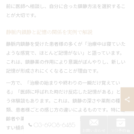
前に医師へ相談し、自分に合った鎮静方法を選択するこ
とが大切です。
静脈内鎮静と記憶の関係を実例で解説
静脈内鎮静を受けた患者様の多くが「治療中は寝ていた
ような感覚で、ほとんど記憶がない」と語っています。
これは、鎮静薬の作用により意識がぼんやりし、新しい
記憶が形成されにくくなることが理由です。
一方で、「治療の始まりや終わりの一瞬だけ覚えてい
る」「医師に呼ばれた時だけ反応した記憶がある」とい
う体験談もあります。これは、鎮静の深さや薬剤の種
類、患者様ごとの感じ方の違いによるものです。特に高
齢者や薬剤に敏感な方は、記憶に残る範囲が狭くなりや
03-6908-6485
すい傾向があります。
お問い合わせ
WEB予約