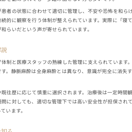
静脈内鎮静が怖いと感じた人の体験談を紹介
が患者の状態に合わせて適切に管理し、不安や恐怖を和ら
静脈内鎮静法の口コミでよくある不安と対策
継続的に観察を行う体制が整えられています。実際に「寝
静脈内鎮静は怖かった？知恵袋でのリアルな声
が和らいだという声が寄せられています。
静脈内鎮静で安心できた理由を体験者が語る
親知らず治療で静脈内鎮静を選んだ人の感想
解説
静脈内鎮静の仕組みはどうなっているのか解説
グ体制と医療スタッフの熟練した管理に支えられています
静脈内鎮静の基本的な仕組みを詳しく解説
です。静脈麻酔は全身麻酔とは異なり、意識が完全に消失
静脈内鎮静はどのように作用するのか理解しよう
静脈内鎮静法の安全管理と医師の役割
や既往歴に応じて慎重に選択されます。治療後は一定時間
静脈内鎮静が途中で起きることはあるのか
疑問に対しても、適切な管理下では高い安全性が担保され
静脈内鎮静と呼吸や血圧の管理について
っています。
静脈内鎮静が効かない場合の原因と対応策
静脈内鎮静が効かない人の特徴と注意点
を知る