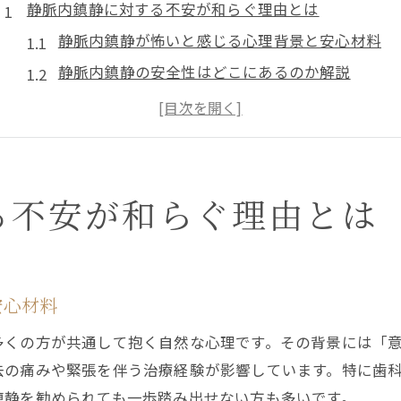
静脈内鎮静に対する不安が和らぐ理由とは
静脈内鎮静が怖いと感じる心理背景と安心材料
静脈内鎮静の安全性はどこにあるのか解説
静脈内鎮静法が不安を軽減する仕組みを知る
静脈内鎮静を受ける前に知っておきたい安心情報
静脈内鎮静法で恐怖心が和らぐメカニズム
眠っているような感覚で治療を受ける静脈内鎮静法
る不安が和らぐ理由とは
静脈内鎮静法でどんな感じに治療を受けるのか
静脈内鎮静中は意識がどうなるのか徹底解説
静脈内鎮静の眠っているような体験の実際
安心材料
静脈内鎮静法でリラックスできる理由とは
多くの方が共通して抱く自然な心理です。その背景には「
静脈内鎮静で治療の痛みや怖さは軽減できるか
去の痛みや緊張を伴う治療経験が影響しています。特に歯
怖い気持ちは普通？静脈内鎮静の実際の体験談
鎮静を勧められても一歩踏み出せない方も多いです。