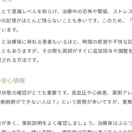
静脈内鎮静法が効かなかった体験例と原因分析
ことで意識レベルを和らげ、治療中の恐怖や緊張、ストレ
静脈内鎮静が効かないときの医療側の対応方法
中の記憶がほとんど残らないことも多いです。このため、「
静脈内鎮静は効き目に個人差がある理由
ています。
静脈内鎮静法が合わない場合の対策を解説
」と治療後に尋ねる患者もいるほど、時間の感覚や不快な
治療中に意識があるのか気になる人へ安全性の実態
こともありますが、その際も医師がすぐに追加投与や調整
静脈内鎮静中の意識状態と安全性のポイント
奨される方法です。
静脈内鎮静で途中で起きることがあるのか検証
静脈内鎮静中の記憶や痛みの感じ方について
い安心情報
お問い合わせ・ご相談はこちら
お問い合わせ・ご相談はこちら
静脈内鎮静法の安全性を高める医療体制
康状態の確認がとても重要です。高血圧や心疾患、薬剤ア
静脈内鎮静で安心して治療を受けるための情報
静脈麻酔ができない人は？」という質問が多いですが、重
合が多く、事前説明をよく確認しましょう。治療後はふら