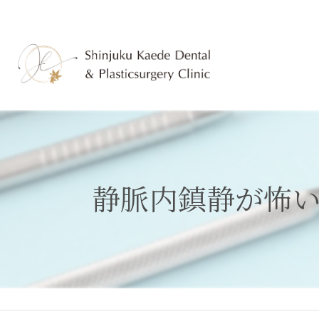
静脈内鎮静が怖