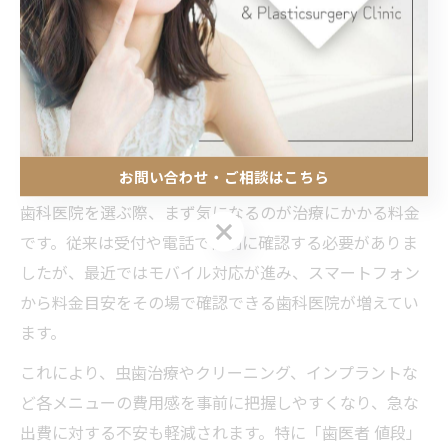
歯科の料金確認をスマホでスマー
ト解決
歯科の料金目安をスマホですぐに把握
お問い合わせ・ご相談はこちら
歯科医院を選ぶ際、まず気になるのが治療にかかる料金
お問い合わせ・ご相談はこちら
です。従来は受付や電話で個別に確認する必要がありま
したが、最近ではモバイル対応が進み、スマートフォン
から料金目安をその場で確認できる歯科医院が増えてい
ます。
これにより、虫歯治療やクリーニング、インプラントな
ど各メニューの費用感を事前に把握しやすくなり、急な
出費に対する不安も軽減されます。特に「歯医者 値段」