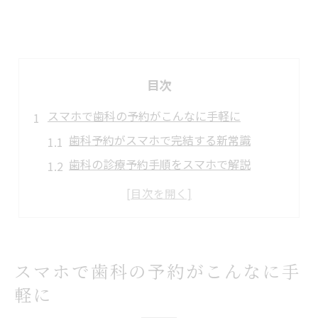
目次
スマホで歯科の予約がこんなに手軽に
歯科予約がスマホで完結する新常識
歯科の診療予約手順をスマホで解説
予約時に役立つ歯科用語とその意味
スマホで歯科予約する際の注意ポイント
歯科受診日の変更もスマホで簡単操作
歯科通院もモバイル活用でストレス減
スマホで歯科の予約がこんなに手
歯科通院の待ち時間をモバイルで短縮
軽に
歯科モバイル活用で受付手続きが楽に