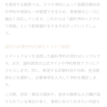
アプリ経由の歯科キャンセルも簡単操作
を提供する医院では、スマホ予約によって各種診療科目
の予約や相談も一元管理できるため、患者様のニーズに
歯科アプリで家族情報も一元管理できる
幅広く対応しています。これからは「歯科予約＝スマホ
最新モバイル技術が歯科の悩みをサポート
で完結」という新常識がますます広がっていくでしょ
歯科の不安を和らげる最新モバイル技術
う。
モバイル診療で歯科用語も分かりやすく
歯科のオンライン相談がモバイルで可能
歯科の診療予約手順をスマホで解説
モバイル診療で小児歯科の通院も安心
スマートフォンを活用した歯科予約の流れはシンプルで
歯科の症状質問もモバイル相談で簡単に
す。まず、歯科医院の公式サイトや予約専用アプリにア
日常に役立つ歯科モバイル活用術まとめ
クセスします。次に、希望する診療科目や日時、担当医
歯科モバイル活用で日常の不安を減らす
師などを選択し、必要事項を入力して予約を確定しま
す。
スマホでできる歯科の情報収集法総まとめ
歯科受診の手間を減らすモバイル活用術
この際、初診・再診の選択や、症状の簡単な入力欄が設
歯科モバイルでセルフケアも効率よく実践
けられている場合が多く、事前に伝えておきたい内容も