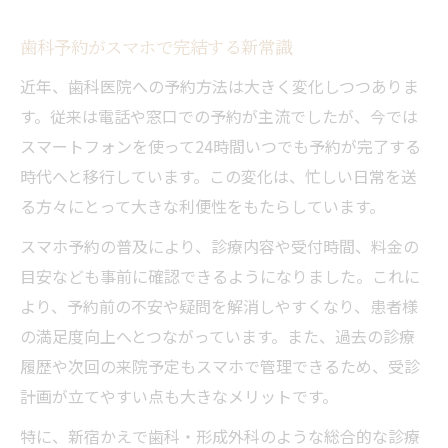
スマホから歯科へ通院準備がスムーズに
歯科予約がスマホで完結する新常識
歯科の診療内容確認もモバイルで安心
近年、歯科医院への予約方法は大きく変化しつつありま
通院時の不安を減らす歯科モバイル術
す。従来は電話や窓口での予約が主流でしたが、今では
歯科の料金確認をスマホでスマート解決
スマートフォンを使って24時間いつでも予約が完了する
歯科の料金目安をスマホですぐに把握
時代へと移行しています。この変化は、忙しい日常を送
費用一覧や補助制度も歯科モバイル対応
る方々にとって大きな利便性をもたらしています。
歯科の料金比較がスマホで簡単にできる
スマホ予約の普及により、診療内容や受付時間、料金の
スマホ活用で歯科の追加費用も事前確認
目安なども事前に確認できるようになりました。これに
歯科の見積もり相談もモバイルで完結
より、予約前の不安や疑問を解消しやすくなり、患者様
診療予約や支払い手続きもアプリでOK
の満足度向上へとつながっています。また、過去の診療
歯科アプリで診療予約がワンタップ完了
履歴や次回の来院予定もスマホで管理できるため、受診
歯科の支払いもアプリでスムーズに進行
計画が立てやすい点も大きなメリットです。
診療履歴や次回予約も歯科アプリ管理
特に、新宿かえで歯科・形成外科のような総合的な診療