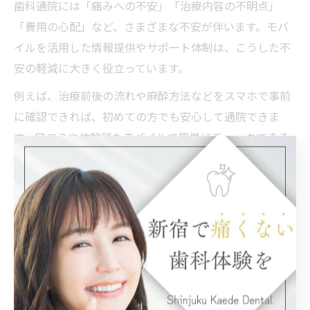
歯科通院には「痛みへの不安」「治療内容の不明点」
「費用の心配」など、さまざまな不安が伴います。モバ
イルを活用した情報提供やサポート体制は、こうした不
安の軽減に大きく役立っています。
例えば、治療前後の流れや麻酔方法などをスマホで事前
に確認できれば、初めての方でも安心して通院できま
す。口コミや体験談もモバイルで簡単にチェックできる
ため、医院選びや治療方針の参考にもなります。さら
に、支払い方法や料金の目安が事前に分かることで、費
用面の不安も解消しやすくなります。
ただし、情報が多すぎて逆に混乱する場合もあるため、
信頼できる公式情報や医院からの案内を優先的に確認し
ましょう。不安を感じた際は、モバイルで気軽に問い合
わせできる仕組みを上手に利用することが大切です。