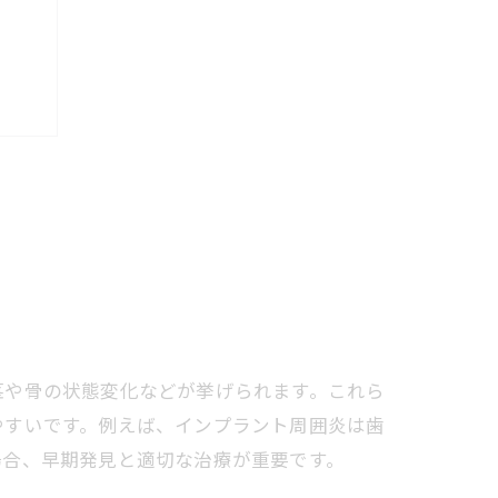
応
茎や骨の状態変化などが挙げられます。これら
方
やすいです。例えば、インプラント周囲炎は歯
場合、早期発見と適切な治療が重要です。