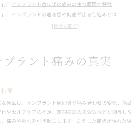
インプラント数年後の痛みの主な原因と特徴
インプラントの違和感や鈍痛が出る仕組みとは
老後にインプラント痛みが起こる理由を解説
インプラントの痛みが数年後続くケースの実態
歯茎や骨の変化がインプラント痛みに与える影響
インプラントで違和感を感じたときの対処法
ンプラント痛みの真実
インプラント数年後の違和感を感じた場合の初期対
痛みや腫れが現れた際のインプラント対処ポイント
噛むと痛いインプラントの応急処置と注意点
と特徴
インプラント治療後の不快感が続く際の行動指針
主な原因は、インプラント周囲炎や噛み合わせの変化、歯
歯科医院へ相談すべきインプラントの症状の見極め
変化やセルフケアの不足、定期検診の未受診などが関与し
年数が経っても快適に使うインプラントの秘訣
し、痛みや腫れを引き起こします。こうした症状が現れた
インプラントを長く快適に保つための日常ケア