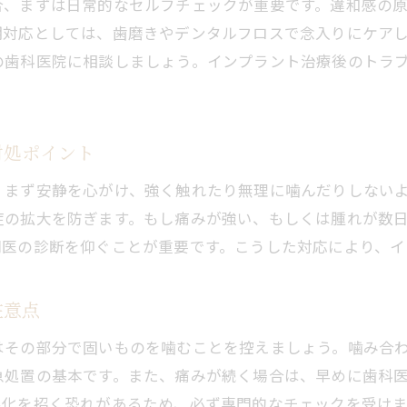
合、まずは日常的なセルフチェックが重要です。違和感の
期対応としては、歯磨きやデンタルフロスで念入りにケア
の歯科医院に相談しましょう。インプラント治療後のトラ
対処ポイント
、まず安静を心がけ、強く触れたり無理に噛んだりしない
症の拡大を防ぎます。もし痛みが強い、もしくは腫れが数
門医の診断を仰ぐことが重要です。こうした対応により、イ
注意点
はその部分で固いものを噛むことを控えましょう。噛み合
急処置の基本です。また、痛みが続く場合は、早めに歯科
悪化を招く恐れがあるため、必ず専門的なチェックを受け