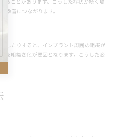
となることがあります。こうした症状が続く場
防ぐ
症状改善につながります。
減少したりすると、インプラント周囲の組織が
による組織変化が要因となります。こうした変
法