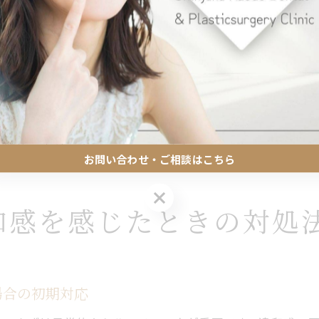
の進行や、アバットメントのゆるみが慢性的な痛みの原因
インプラントのセルフチェック習慣で痛みを未然に
リーニング、必要に応じた噛み合わせ調整を受けることが
日々のケアでインプラントの炎症リスクを軽減
定期メンテナンスとセルフケアのバランスの大切さ
与える影響
10年後や30年後も安心なインプラント管理術
安定性と痛みに大きく影響します。歯茎が下がったり骨が
インプラント10年後の健康を守る管理のコツ
じやすくなります。具体的には、ブラッシング不足や加齢
インプラント30年後も安定させるケア方法
定期的な歯科医院でのチェックが重要です。
お問い合わせ・ご相談はこちら
年を取ってもインプラント痛みを防ぐ生活習慣
インプラントの長期維持に必要な歯科医との連携
お問い合わせ・ご相談はこちら
和感を感じたときの対処
ライフステージ別インプラントの痛み対策
場合の初期対応