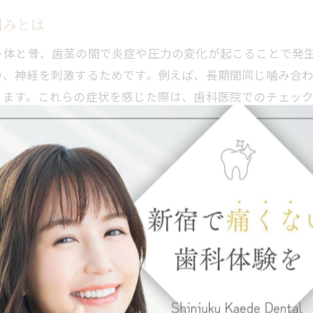
数年後も安心して使うインプラントメンテナンス術
組みとは
インプラントの違和感を防ぐセルフチェック方法
ト体と骨、歯茎の間で炎症や圧力の変化が起こることで発
インプラントの寿命を延ばす生活習慣の見直し
り、神経を刺激するためです。例えば、長期間同じ噛み合
年齢を重ねても痛みを出さないインプラント管理
ります。これらの症状を感じた際は、歯科医院でのチェッ
噛むと痛い場合に考えたいインプラントの原因
インプラントで噛むと痛い時の考えられる原因
を解説
噛み合わせの変化によるインプラント痛みの兆候
、加齢による骨密度の低下や歯茎の退縮、全身状態の変化
インプラント周囲炎が噛む時の痛みに及ぼす影響
場合があります。例えば、骨量が減少するとインプラント
インプラントのネジや歯茎の不調による痛み事例
は、定期的なメンテナンスと健康管理が不可欠です。
数年後に噛んだ時だけ痛むインプラントの特徴
インプラントの長期安定へ必要なセルフケア
スの実態
インプラント数年後も健康を保つ正しいブラッシン
は、インプラント周囲の炎症や噛み合わせの不調、内部ト
歯茎ケアがインプラント痛み予防に果たす役割