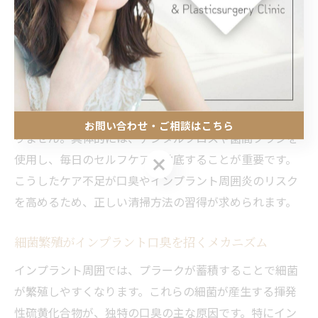
インプラント治療後の根元に汚れが溜まる原因
インプラント治療後、根元に汚れが溜まりやすい理由
は、インプラントの構造や人工歯と歯茎の境目に隙間が
できやすいためです。天然歯よりもプラークが付着しや
すく、歯ブラシだけでは落としきれないことも少なくあ
お問い合わせ・ご相談はこちら
りません。具体的には、デンタルフロスや歯間ブラシを
使用し、毎日のセルフケアを徹底することが重要です。
お問い合わせ・ご相談はこちら
こうしたケア不足が口臭やインプラント周囲炎のリスク
を高めるため、正しい清掃方法の習得が求められます。
細菌繁殖がインプラント口臭を招くメカニズム
インプラント周囲では、プラークが蓄積することで細菌
が繁殖しやすくなります。これらの細菌が産生する揮発
性硫黄化合物が、独特の口臭の主な原因です。特にイン