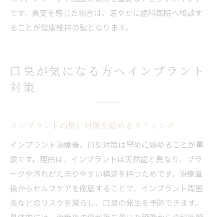
インプラント根元の細菌繁殖と臭い対策の
です。異変を感じた場合は、速やかに歯科医院へ相談す
重要性
ることが健康維持の鍵となります。
インプラント周囲炎の初期症状と口臭の関
係
定期検診でインプラント臭いを未然に防ぐ
口臭が気になる方へインプラント
方法
対策
インプラントの臭い対策を始めるタイミング
インプラント治療後、口臭対策は早めに始めることが重
要です。理由は、インプラントは天然歯と異なり、プラ
ークや汚れがたまりやすい構造を持つためです。治療直
後からセルフケアを徹底することで、インプラント周囲
炎などのリスクを減らし、口臭の発生を予防できます。
具体的には、治療後の傷が落ち着いた段階から歯科医師