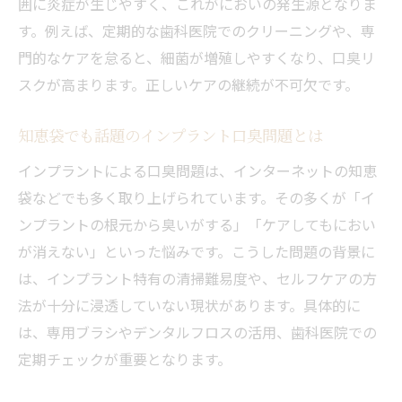
囲に炎症が生じやすく、これがにおいの発生源となりま
正しいセルフケア方法で口臭リスクを減ら
す。例えば、定期的な歯科医院でのクリーニングや、専
す
門的なケアを怠ると、細菌が増殖しやすくなり、口臭リ
インプラント臭いを改善する日常の習慣
スクが高まります。正しいケアの継続が不可欠です。
インプラント治療後に口臭が発生する理由
知恵袋でも話題のインプラント口臭問題とは
インプラントが絶対にだめと言われる理由
とは
インプラントによる口臭問題は、インターネットの知恵
インプラント治療後の根元に汚れが溜まる
袋などでも多く取り上げられています。その多くが「イ
原因
ンプラントの根元から臭いがする」「ケアしてもにおい
が消えない」といった悩みです。こうした問題の背景に
細菌繁殖がインプラント口臭を招くメカニ
は、インプラント特有の清掃難易度や、セルフケアの方
ズム
法が十分に浸透していない現状があります。具体的に
インプラント周囲炎の進行と臭いの関係性
は、専用ブラシやデンタルフロスの活用、歯科医院での
インプラント治療後のケア不足による口臭
定期チェックが重要となります。
リスク
日常生活で実践できる口臭ケア法