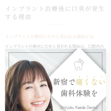
インプラント治療後に口臭が発生
する理由
インプラントが絶対にだめと言われる理由とは
インプラントが絶対にだめと言われる理由は、口腔内の
健康状態や生活習慣に大きく関係しています。例えば、
口腔衛生が不十分な場合や、メンテナンスを怠ることで
インプラント周囲炎が発生しやすくなり、口臭などの問
題を引き起こすことがあります。さらに、糖尿病などの
全身疾患がある方は感染リスクが高まり、インプラント
治療自体が適さない場合も。このようなリスクを防ぐた
めには、専門医による事前の診断や定期的なケアが不可
欠です。