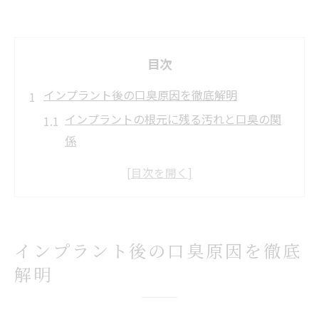
目次
インプラント後の口臭原因を徹底解明
インプラントの根元に残る汚れと口臭の関
係
インプラント治療後に臭いが発生する主な
要因
知恵袋でも話題のインプラント口臭問題と
は
インプラント後の口臭原因を徹底
インプラント周囲炎が招く腐敗臭のリスク
解明
口臭のセルフチェックで早期発見を目指す
口臭が気になる方へインプラント対策