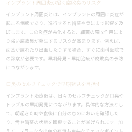
インプラント周囲炎が招く腐敗臭のリスク
インプラントの臭い対策に役立つ習慣づく
インプラント周囲炎とは、インプラントの周囲に炎症が
り
起こる病態であり、進行すると歯茎や骨にまで影響を及
歯間ブラシやフロスでインプラント口臭予
ぼします。この炎症が悪化すると、細菌の腐敗作用によ
防
り強い腐敗臭が発生するリスクが高まります。例えば、
食生活の見直しがインプラント臭い改善に
歯茎が腫れたり出血したりする場合、すぐに歯科医院で
有効
の診察が必要です。早期発見・早期治療が腐敗臭の予防
定期的なセルフチェックで口臭を早期発見
につながります。
インプラント治療後も続けたい口腔ケア方
法
口臭のセルフチェックで早期発見を目指す
インプラント周囲炎による臭いの注意点
インプラント治療後は、日々のセルフチェックが口臭や
インプラント周囲炎が口臭に及ぼす深刻な
トラブルの早期発見につながります。具体的な方法とし
影響
て、朝起きた時や食後に自分の息のにおいを確認した
り、舌や歯茎の状態を観察することが挙げられます。加
炎症を防ぐためのインプラントケアの基本
えて、プラークや出血の有無も重要なチェックポイント