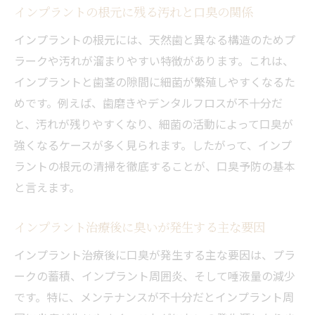
インプラントの臭い対策を始めるタイミン
インプラントの根元に残る汚れと口臭の関係
グ
インプラントの根元には、天然歯と異なる構造のためプ
毎日のケアでインプラント口臭を防ぐコツ
ラークや汚れが溜まりやすい特徴があります。これは、
専門家がすすめるインプラント対策の実践
インプラントと歯茎の隙間に細菌が繁殖しやすくなるた
法
めです。例えば、歯磨きやデンタルフロスが不十分だ
根元の掃除がインプラント口臭予防に重要
と、汚れが残りやすくなり、細菌の活動によって口臭が
強くなるケースが多く見られます。したがって、インプ
セルフケアでインプラント臭いを軽減する
ラントの根元の清掃を徹底することが、口臭予防の基本
方法
と言えます。
セルフケアで防ぐインプラントの臭い
デンタルフロスでインプラント口臭予防を
インプラント治療後に臭いが発生する主な要因
徹底
インプラント治療後に口臭が発生する主な要因は、プラ
毎日の歯間ブラシ活用で臭い対策を強化
ークの蓄積、インプラント周囲炎、そして唾液量の減少
インプラントの根元ケアが臭い予防の決め
です。特に、メンテナンスが不十分だとインプラント周
手